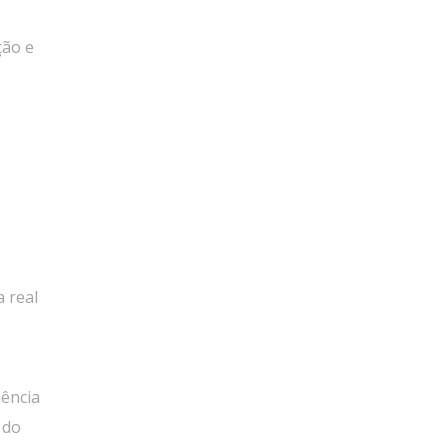
ção e
a real
uência
 do