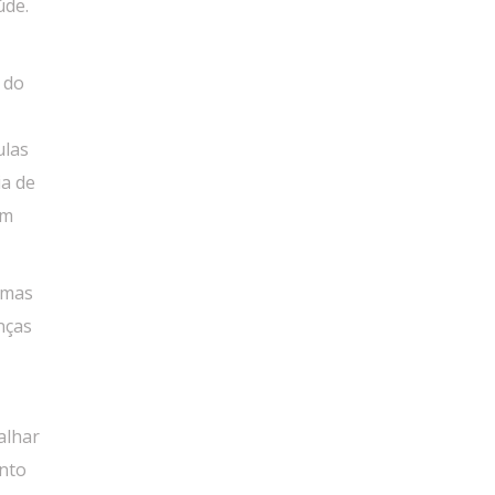
úde.
 do
ulas
ia de
ém
emas
nças
alhar
ento