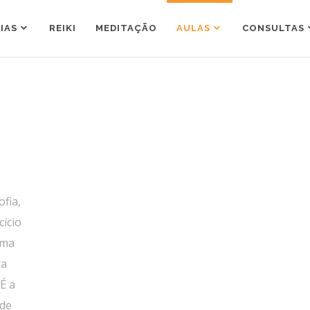
IAS
REIKI
MEDITAÇÃO
AULAS
CONSULTAS
ofia,
cício
uma
ra
 É a
 de