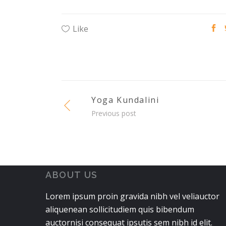
Like
Yoga Kundalini
Previous post
ABOUT US
Lorem ipsum proin gravida nibh vel veliauctor
aliquenean sollicitudiem quis bibendum
auctornisi consequat ipsutis sem nibh id elit.