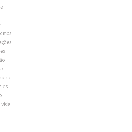
 e
e
lemas
tações
es,
Não
ão
ior e
s os
o
 vida