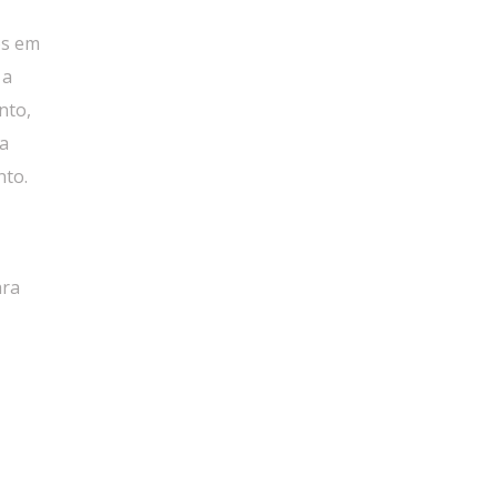
os em
 a
nto,
na
nto.
ara