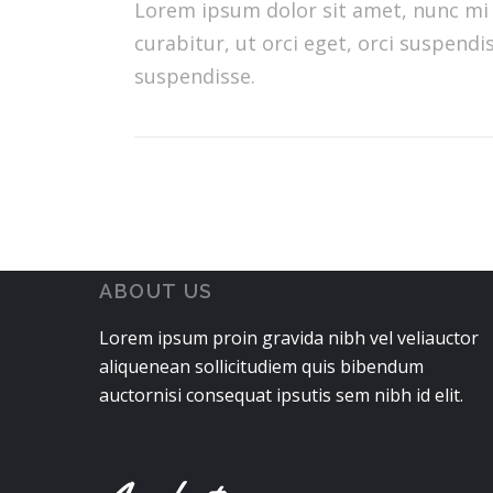
Lorem ipsum dolor sit amet, nunc mi 
curabitur, ut orci eget, orci suspen
suspendisse.
ABOUT US
Lorem ipsum proin gravida nibh vel veliauctor
aliquenean sollicitudiem quis bibendum
auctornisi consequat ipsutis sem nibh id elit.