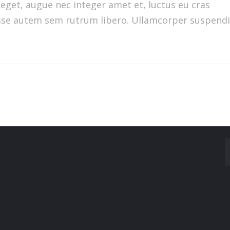
eget, augue nec integer amet et, luctus eu cras
disse autem sem rutrum libero. Ullamcorper suspend
Made With
by Mikado -Themes